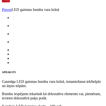
Preces
LED gaismas bumba vara krāsā
APRAKSTS
Gaumīga LED gaismas bumba vara krāsā, izmantošanai iekštelpās
un ārpus telpām.
Bumbu iespējams iekarināt kā dekoratīvu elementu vai, piemēram,
izvietot dekoratīvā puķu podā.