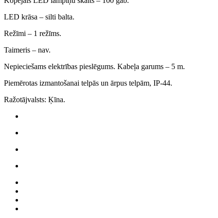
Kopējais LED lampiņu skaits – 100 gab.
LED krāsa – silti balta.
Režīmi – 1 režīms.
Taimeris – nav.
Nepieciešams elektrības pieslēgums. Kabeļa garums – 5 m.
Piemērotas izmantošanai telpās un ārpus telpām, IP-44.
Ražotājvalsts: Ķīna.