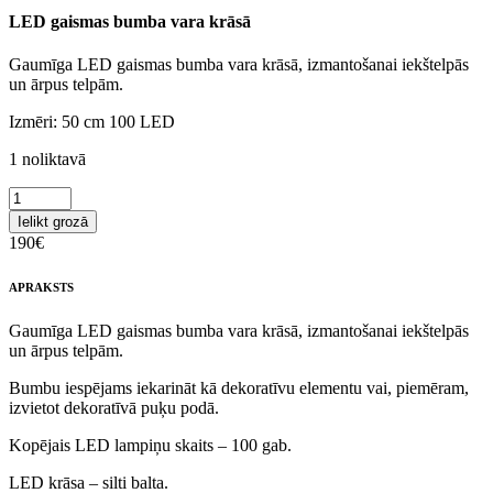
LED gaismas bumba vara krāsā
Gaumīga LED gaismas bumba vara krāsā, izmantošanai iekštelpās
un ārpus telpām.
Izmēri: 50 cm 100 LED
1 noliktavā
Ielikt grozā
190
€
APRAKSTS
Gaumīga LED gaismas bumba vara krāsā, izmantošanai iekštelpās
un ārpus telpām.
Bumbu iespējams iekarināt kā dekoratīvu elementu vai, piemēram,
izvietot dekoratīvā puķu podā.
Kopējais LED lampiņu skaits – 100 gab.
LED krāsa – silti balta.