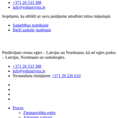
+371 26 533 388
info@egluserviss.lv
Iespējams, ka atbildi uz savu jautājumu atradīsiet mūsu mājaslapā.
Sadarbības noteikumi
Bieži uzdotie jautājumi
Piedāvājam cirstas egles – Latvijas un Nordmann, kā arī egles podos
– Latvijas, Nordmann un sudrabegles.
+371 26 533 388
info@egluserviss.lv
Nestandarta risinājumi:
+371 29 226 610
Preces
Ziemassvētku egles
Adventes vainagi