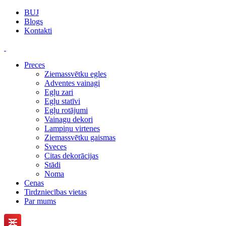
BUJ
Blogs
Kontakti
Preces
Ziemassvētku egles
Adventes vainagi
Egļu zari
Egļu statīvi
Egļu rotājumi
Vainagu dekori
Lampiņu virtenes
Ziemassvētku gaismas
Sveces
Citas dekorācijas
Stādi
Noma
Cenas
Tirdzniecības vietas
Par mums