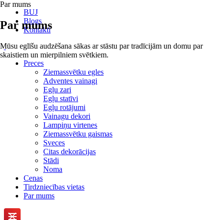
Par mums
BUJ
Blogs
Par mums
Kontakti
Mūsu eglīšu audzēšana sākas ar stāstu par tradīcijām un domu par
skaistiem un mierpilniem svētkiem.
Preces
Ziemassvētku egles
Adventes vainagi
Egļu zari
Egļu statīvi
Egļu rotājumi
Vainagu dekori
Lampiņu virtenes
Ziemassvētku gaismas
Sveces
Citas dekorācijas
Stādi
Noma
Cenas
Tirdzniecības vietas
Par mums