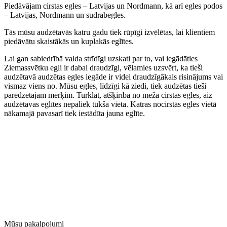
Piedāvājam cirstas egles – Latvijas un Nordmann, kā arī egles podos
– Latvijas, Nordmann un sudrabegles.
Tās mūsu audzētavās katru gadu tiek rūpīgi izvēlētas, lai klientiem
piedāvātu skaistākās un kuplakās eglītes.
Lai gan sabiedrībā valda strīdīgi uzskati par to, vai iegādāties
Ziemassvētku egli ir dabai draudzīgi, vēlamies uzsvērt, ka tieši
audzētavā audzētas egles iegāde ir videi draudzīgākais risinājums vai
vismaz viens no. Mūsu egles, līdzīgi kā ziedi, tiek audzētas tieši
paredzētajam mērķim. Turklāt, atšķirībā no mežā cirstās egles, aiz
audzētavas eglītes nepaliek tukša vieta. Katras nocirstās egles vietā
nākamajā pavasarī tiek iestādīta jauna eglīte.
Mūsu pakalpojumi