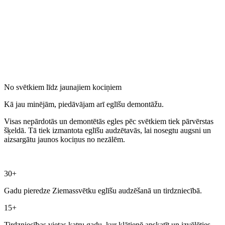
No svētkiem līdz jaunajiem kociņiem
Kā jau minējām, piedāvājam arī eglīšu demontāžu.
Visas nepārdotās un demontētās egles pēc svētkiem tiek pārvērstas
šķeldā. Tā tiek izmantota eglīšu audzētavās, lai nosegtu augsni un
aizsargātu jaunos kociņus no nezālēm.
30+
Gadu pieredze Ziemassvētku eglīšu audzēšanā un tirdzniecībā.
15+
Tirdzniecības vietas katru gadu, kur klātienē apskatīt un izvēlēties