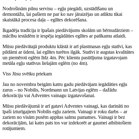
Nodrošinām pilnu servisu – egļu piegādi, uzstādīšanu un
demontāžu, lai pašiem ne par ko nav jāraizējas un atliktu tikai
skaistākā procesa daļa – eglītes dekorēšana.
Ikgadēja tradīcija ir īpašais piedāvājums skolām un bērnudārziem –
mācību iestādēm ir iespēja iegādāties eglītes ar patīkamu atlaidi.
Mūsu piedāvātajā produktu klāstā ir arī plastmasas egļu statīvi, kas
pildāmi ar ūdeni, lai eglītes turētos ilgāk. Statīvi ir augstas kvalitātes
un piemēroti eglēm līdz 4m. Pēc klientu pasūtījuma izgatavojam
metāla egļu statīvus lielajām eglēm (no 4m).
Viss Jūsu svētku priekam
Jau no novembra beigām katru gadu piedāvājam iegādāties egļu
zarus – no Nobilis, Nordmann un Latvijas eglēm – dažādu
dekorāciju vai Adventes vainagu izgatavošanai.
Mūsu piedāvājumā ir arī gatavi Adventes vainagi, kas darināti no
īpaši izturīgajiem Nobilis egļu zariem. Vainagi ir roku darbs – ar
zariem no visām pusēm appītas salmu pamatnes. Vainagi ir bez
dekorācijām, lai katrs pats tos var izdekorēt ar gaumei atbilstošiem
rotājumiem.