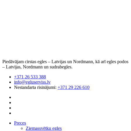
Piedāvājam cirstas egles – Latvijas un Nordmann, kā arī egles podos
– Latvijas, Nordmann un sudrabegles.
+371 26 533 388
info@egluserviss.lv
Nestandarta risinājumi:
+371 29 226 610
Preces
Ziemassvētku egles