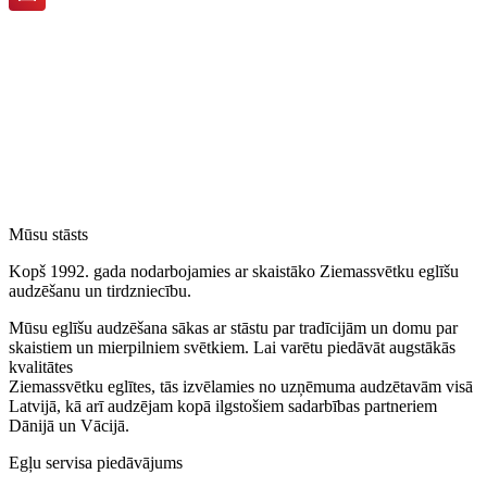
Mūsu stāsts
Kopš 1992. gada nodarbojamies ar skaistāko Ziemassvētku eglīšu
audzēšanu un tirdzniecību.
Mūsu eglīšu audzēšana sākas ar stāstu par tradīcijām un domu par
skaistiem un mierpilniem svētkiem. Lai varētu piedāvāt augstākās
kvalitātes
Ziemassvētku eglītes, tās izvēlamies no uzņēmuma audzētavām visā
Latvijā, kā arī audzējam kopā ilgstošiem sadarbības partneriem
Dānijā un Vācijā.
Egļu servisa piedāvājums