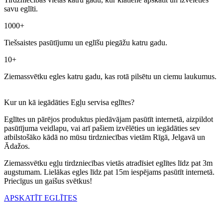
savu eglīti.
1000+
Tiešsaistes pasūtījumu un eglīšu piegāžu katru gadu.
10+
Ziemassvētku egles katru gadu, kas rotā pilsētu un ciemu laukumus.
Kur un kā iegādāties Egļu servisa eglītes?
Eglītes un pārējos produktus piedāvājam pasūtīt internetā, aizpildot
pasūtījuma veidlapu, vai arī pašiem izvēlēties un iegādāties sev
atbilstošāko kādā no mūsu tirdzniecības vietām Rīgā, Jelgavā un
Ādažos.
Ziemassvētku egļu tirdzniecības vietās atradīsiet eglītes līdz pat 3m
augstumam. Lielākas egles līdz pat 15m iespējams pasūtīt internetā.
Priecīgus un gaišus svētkus!
APSKATĪT EGLĪTES